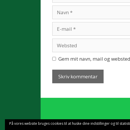
Navn
E-
mail
Websted
Gem mit navn, mail og websted
På vores website bruges cookies til at huske dine indstillinger og til stat