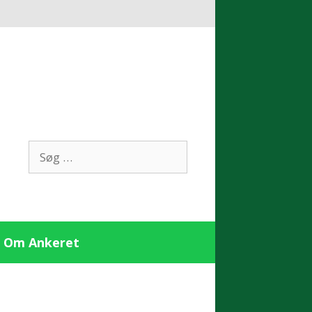
Søg
efter:
Om Ankeret