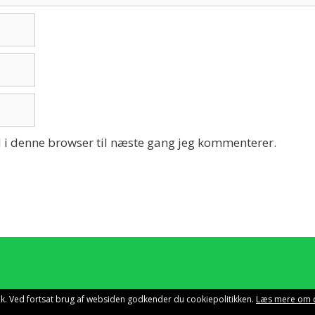
 i denne browser til næste gang jeg kommenterer.
istik. Ved fortsat brug af websiden godkender du cookiepolitikken.
Læs mere om 